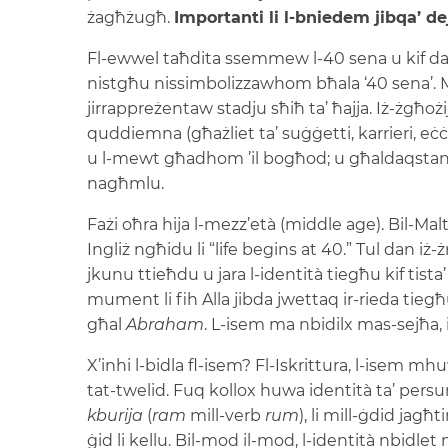
żagħżugħ.
Importanti li l-bniedem jibqa’ dej
Fl-ewwel taħdita ssemmew l-40 sena u kif dawn 
nistgħu nissimbolizzawhom bħala ‘40 sena’
jirrappreżentaw stadju sħiħ ta’ ħajja. Iż-żgħoż
quddiemna (għażliet ta’ suġġetti, karrieri, eċċ
u l-mewt għadhom ’il bogħod; u għaldaqstant, 
nagħmlu.
Fażi oħra hija l-mezz’età (middle age). Bil-Mal
Ingliż ngħidu li “life begins at 40.” Tul dan iż-
jkunu ttieħdu u jara l-identità tiegħu kif tist
mument li fih Alla jibda jwettaq ir-rieda tiegħ
għal
Abraham
. L-isem ma nbidilx mas-sejħa,
X’inhi l-bidla fl-isem? Fl-Iskrittura, l-isem mh
tat-twelid. Fuq kollox huwa identità ta’ pers
kburija
(
ram
mill-verb
rum
), li mill-ġdid jag
ġid li kellu. Bil-mod il-mod, l-identità nbidlet