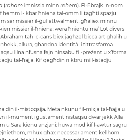
a
(
raham
imnissla minn
rehem
). Fl-Ebrajk in-nom
ġuf hemm l-ikbar ħniena tal-omm li tagħti spazju
am sar missier il-ġuf attwalment, għaliex minnu
 kien missier il-ħniena: wera ħnientu ma’ Lot diversi
Abraham tah iċ-ċans biex jagħżel biċċa art għalih u
ekk, allura, għandna identità li tittrasforma
taqsu lilna nfusna fejn ninsabu fil-preżent u x’forma
adju tal-ħajja. Kif qegħdin nikbru mill-istadju
a din il-mistoqsija. Meta nkunu fil-mixja tal-ħajja u
wn il-mumenti ġustament nistaqsu dwar jekk Alla
am u Sara kienu anzjani: huwa mod kif l-awtur sagru
t bejniethom, mhux għax neċessarjament kellhom