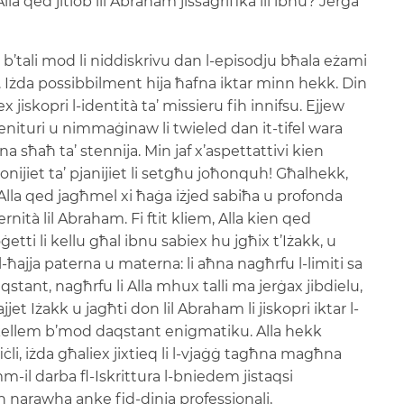
lla qed jitlob lil Abraham jissagrifika lil ibnu? Jerġa’
 b’tali mod li niddiskrivu dan l-episodju bħala eżami
fidi. Iżda possibbilment hija ħafna iktar minn hekk. Din
 jiskopri l-identità ta’ missieru fih innifsu. Ejjew
ġenituri u nimmaġinaw li twieled dan it-tifel wara
na sħaħ ta’ stennija. Min jaf x’aspettattivi kien
ijiet ta’ pjanijiet li setgħu joħonquh! Għalhekk,
ju Alla qed jagħmel xi ħaġa iżjed sabiħa u profonda
nità lil Abraham. Fi ftit kliem, Alla kien qed
oġetti li kellu għal ibnu sabiex hu jgħix t’Iżakk, u
ajja paterna u materna: li aħna nagħrfu l-limiti sa
stant, nagħrfu li Alla mhux talli ma jerġax jibdielu,
t Iżakk u jagħti don lil Abraham li jiskopri iktar l-
a tkellem b’mod daqstant enigmatiku. Alla hekk
li, iżda għaliex jixtieq li l-vjaġġ tagħna magħna
-il darba fl-Iskrittura l-bniedem jistaqsi
in narawha anke fid-dinja professjonali,