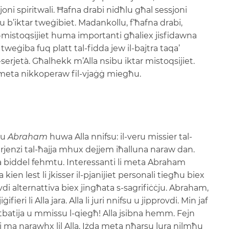
joni spiritwali. Ħafna drabi nidħlu għal sessjoni
 b’iktar tweġibiet. Madankollu, f’ħafna drabi,
 il-mistoqsijiet huma importanti għaliex jisfidawna
eġiba fuq platt tal-fidda jew il-bajtra taqa’
s-serjetà. Għalhekk m’Alla nsibu iktar mistoqsijiet.
eta nikkoperaw fil-vjaġġ miegħu.
eru
Abraham
huwa Alla nnifsu: il-veru missier tal-
perjenzi tal-ħajja mhux dejjem iħalluna naraw dan.
a biddel fehmtu. Interessanti li meta Abraham
ra kien lest li jkisser il-pjanijiet personali tiegħu biex
rovdi alternattiva biex jingħata s-sagrifiċċju. Abraham,
 jiġifieri li Alla jara. Alla li juri nnifsu u jipprovdi. Min jaf
tbatija u mmissu l-qiegħ! Alla jsibna hemm. Fejn
 ma narawhx lil Alla. Iżda meta nħarsu lura nilmħu