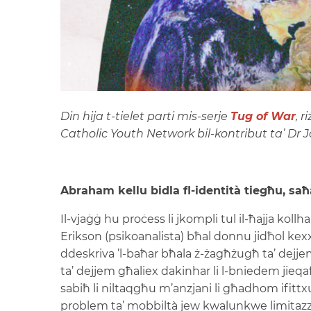
Din hija t-tielet parti mis-serje
Tug of War
, 
Catholic Youth Network bil-kontribut ta’ Dr 
Abraham kellu bidla fl-identità tiegħu, saħ
Il-vjaġġ hu proċess li jkompli tul il-ħajja kollha
Erikson (psikoanalista) bħal donnu jidħol kex
ddeskriva ’l-baħar bħala ż-żagħżugħ ta’ dejje
ta’ dejjem għaliex dakinhar li l-bniedem jieqaf
sabiħ li niltaqgħu m’anzjani li għadhom ifittx
problem ta’ mobbiltà jew kwalunkwe limitazzjo