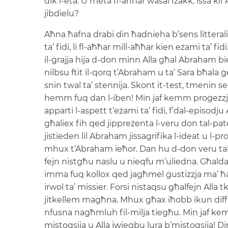
dik l-età. U meta fl-aħħar wasal Iżakk, issa kif A
jibdielu?
Aħna ħafna drabi din ħadnieha b’sens litterali
ta’ fidi, li fl-aħħar mill-aħħar kien eżami ta’ 
il-ġrajja hija d-don minn Alla għal Abraham biex
nilbsu ftit il-qorq t’Abraham u ta’ Sara bħala 
snin twal ta’ stennija. Skont it-test, tmenin se
hemm fuq dan l-iben! Min jaf kemm proġezzjon
apparti l-aspett t’eżami ta’ fidi, f’dal-episod
għaliex fih qed jippreżenta l-veru don tal-pater
jistieden lil Abraham jissagrifika l-ideat u l-pr
mhux t’Abraham ieħor. Dan hu d-don veru tal-ħ
fejn nistgħu naslu u nieqfu m’uliedna. Għaldaq
imma fuq kollox qed jagħmel ġustizzja ma’ ħajje
irwol ta’ missier. Forsi nistaqsu għalfejn All
jitkellem magħna. Mhux għax iħobb ikun diffiċ
nfusna nagħmluh fil-milja tiegħu. Min jaf kemm
mistoqsija u Alla jwieġbu lura b’mistoqsija! D