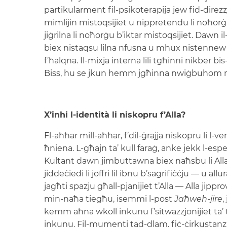
partikularment fil-psikoterapija jew fid-direzz
mimlijin mistoqsijiet u nippretendu li noħorġu
jiġrilna li noħorġu b’iktar mistoqsijiet. Dawn
biex nistaqsu lilna nfusna u mhux nistennew tw
f’ħalqna. Il-mixja interna lili tgħinni nikber bi
Biss, hu se jkun hemm jgħinna nwiġbuhom m
X’inhi l-identità li niskopru f’Alla?
Fl-aħħar mill-aħħar, f’dil-ġrajja niskopru li l-v
ħniena. L-għajn ta’ kull faraġ, anke jekk l-es
Kultant dawn jimbuttawna biex naħsbu li All
jiddeċiedi li joffri lil ibnu b’sagrifiċċju — u allu
jagħti spazju għall-pjanijiet t’Alla — Alla jipp
min-naħa tiegħu, isemmi l-post
Jaħweh-jire
,
kemm aħna wkoll inkunu f’sitwazzjonijiet ta’ 
inkunu. Fil-mumenti tad-dlam, fiċ-ċirkustanzi