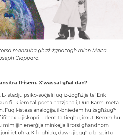
riżorsa maħsuba għaż-żgħażagħ minn Malta
Joseph Ciappara.
ansitra fl-isem. X’wassal għal dan?
. L-istadju psiko-soċjali fuq iż-żogħżija ta’ Erik
xun fil-kliem tal-poeta nazzjonali, Dun Karm, meta
m. Fuq l-istess analoġija, il-bniedem hu żagħżugħ
 ifittex u jiskopri l-identità tiegħu, imut. Kemm hu
u mimlijin enerġija minkejja li forsi għandhom
nijiet oħra. Kif ngħidu, dawn jibqgħu bi spirtu