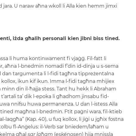
jara. U naraw aħna wkoll li Alla kien hemm jimxi
nti, iżda għalih personali kien jibni biss tined.
sa li huma kontinwament fi vjaġġ. Fil-fatt li
ar, aħna l-bnedmin nomadi f’din id-dinja u s-sema
ħal dan targumenta li l-fidi tagħna tippreżentalna
 kollox, ikun kif ikun. Imma l-fidi tagħna mhijiex
 minn din il-ħajja stess. Tant hu hekk li Abraham
 t’artali ta’ dik l-epoka li għadhom jinsabu fid-
li huwa nnifsu huwa permanenza. U dan l-istess Alla
-tined magħna l-bnedmin. Ftit paġni wara, fil-ktieb
l-laqgħa” (Kap. 40), u fuq kollox, li jiġi u jgħix fostna
itolbu fl-Anġelus: il-Verb sar bniedem/laħam u
-kelma għal
sar laħam
(
eskénosen
) hija mnissla