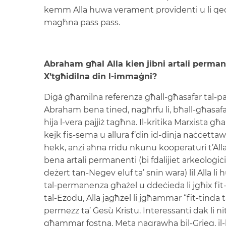
kemm Alla huwa verament providenti u li qed 
magħna pass pass.
Abraham għal Alla kien jibni artali permane
X’tgħidilna din l-immaġni?
Diġà għamilna referenza għall-għasafar tal-pas
Abraham bena tined, nagħrfu li, bħall-għasaf
hija l-vera pajjiż tagħna. Il-kritika Marxista g
kejk fis-sema u allura f’din id-dinja naċċettaw
hekk, anzi aħna rridu nkunu kooperaturi t’Alla
bena artali permanenti (bi fdalijiet arkeoloġiċi
deżert tan-Negev eluf ta’ snin wara) lil Alla 
tal-permanenza għażel u ddeċieda li jgħix fit
tal-Eżodu, Alla jagħżel li jgħammar “fit-tinda ta
permezz ta’ Ġesù Kristu. Interessanti dak li n
għammar fostna. Meta naqrawha bil-Grieg, il