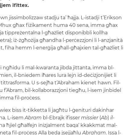
jem ifittex.
jissimbolizzaw stadju ta’ ħajja. L-istadji t’Erikson
. Mhux għax fiżikament huma 40 sena, imma għax
ija tippreżentalna l-għażliet disponibbli kollha
etra); iż-żgħożija għandha l-perċezzjoni li l-anzjanità
fiha hemm l-enerġija għall-għajxien tal-għażliet li
ti ngħidu li mal-kwaranta jibda jittanta, imma bl-
żmien, il-bniedem iħares lura lejn id-deċiżjonijiet li
a’ tittrasforma. U s-sejħa t’Abraham kienet hawn. Fil-
u f’Abram, bil-kollaborazzjoni tiegħu, l-isem jinbidel
 imma fil-proċess.
uwiex biss it-tikketta li jagħtu l-ġenituri dakinhar
una. L-isem
Abram
bl-Ebrajk ifisser
missier
(
Ab
)
il-
ħtina ħjiel għalfejn inizjalment baqa’ kkakkmat mal-
 meta fil-proċess Alla beda jsejjaħlu
Abraham
. Issa l-