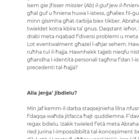
isem ġie jfisser
missier
(
Ab
)
il-ġuf
jew
il-ħnien
għal ġuf u ħniena huwa l-istess, għaliex fil-
minn ġisimha għat-tarbija biex tikber. Abrah
twieldet kotra kbira ta’ ġnus. Daqstant ieħor,
drabi meta nqabad f’diversi problemi u meta 
Lot eventwalment għażel l-aħjar sehem. Hawnh
ruħha tul il-ħajja. Hawnhekk tajjeb nieqfu nis
għandha l-identità personali tagħna f’dan l-ist
preċedenti tal-ħajja?
Alla jerġa’ jibdielu?
Min jaf kemm-il darba staqsejnieha lilna nfusn
f’daqqa waħda jitfaċċa ħajt quddiemna. F’da
reġax bdielu. Iżakk twieled f’età meta Abrah
ried jurina l-impossibbiltà tal-konċepimen