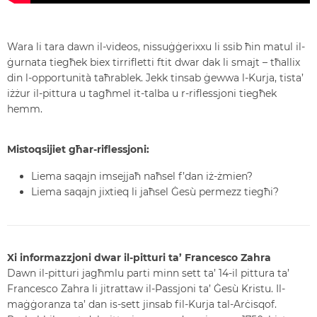
Wara li tara dawn il-videos, nissuġġerixxu li ssib ħin matul il-
ġurnata tiegħek biex tirrifletti ftit dwar dak li smajt – tħallix
din l-opportunità taħrablek. Jekk tinsab ġewwa l-Kurja, tista’
iżżur il-pittura u tagħmel it-talba u r-riflessjoni tiegħek
hemm.
Mistoqsijiet għar-riflessjoni:
Liema saqajn imsejjaħ naħsel f’dan iż-żmien?
Liema saqajn jixtieq li jaħsel Ġesù permezz tiegħi?
Xi informazzjoni dwar il-pitturi ta’ Francesco Zahr
a
Dawn il-pitturi jagħmlu parti minn sett ta’ 14-il pittura ta’
Francesco Zahra li jitrattaw il-Passjoni ta’ Ġesù Kristu. Il-
maġġoranza ta’ dan is-sett jinsab fil-Kurja tal-Arċisqof.