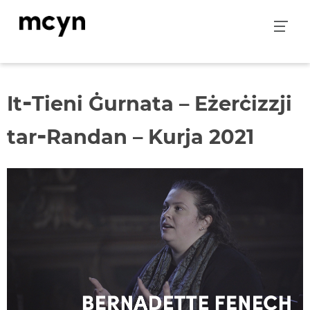
Skip
to
content
‑
It
Tieni Ġurnata – Eżerċizzji
‑
tar
Randan – Kurja 2021