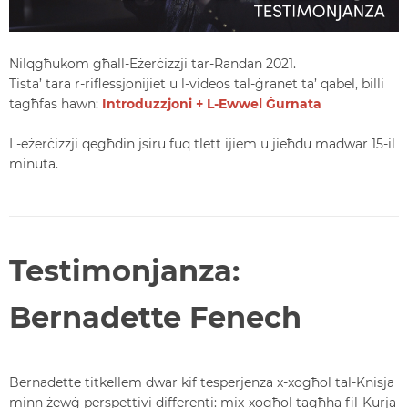
Nilqgħukom għall-Eżerċizzji tar-Randan 2021.
Tista’ tara r-riflessjonijiet u l-videos tal-ġranet ta’ qabel, billi
tagħfas hawn:
Introduzzjoni + L-Ewwel Ġurnata
L-eżerċizzji qegħdin jsiru fuq tlett ijiem u jieħdu madwar 15-il
minuta.
Testimonjanza:
Bernadette Fenech
Bernadette titkellem dwar kif tesperjenza x-xogħol tal-Knisja
minn żewġ perspettivi differenti: mix-xogħol tagħha fil-Kurja