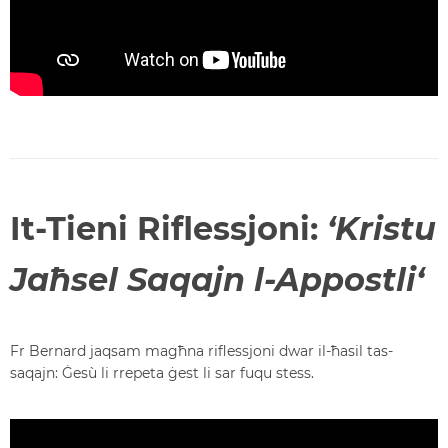
It-Tieni Riflessjoni:
‘
Kristu
Jaħsel Saqajn l-Appostli
‘
Fr Bernard jaqsam magħna riflessjoni dwar il-ħasil tas-
saqajn: Ġesù li rrepeta ġest li sar fuqu stess.