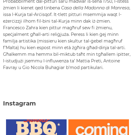
Probabbilment dal-pitturi saru madwar is-sena 1750, l-istess
żmien li kienet qed tinbena
Casa della Madonna di Manresa
,
issa l-Kurja tal-Arċisqof. It-tlett pitturi msemmija waqt l-
eżerċizzji ilhom fil-bini tal-Kurja minn dak iż-żmien.
Francesco Zahra kien pittur magħruf sew fi żmienu,
speċjalment għall-arti reliġjuża. Peress li kien ġej minn
familja artistika (missieru kien skultur tal-ġebel magħruf
f’Malta) hu kien espost minn età żgħira għad-dinja tal-arti.
Għalkemm ma hemmx bil-miktub taħt min tgħallem ipitter,
l-istudjużi jsemmu l-influwenza ta’ Mattia Preti, Antoine
Favray u Gio Nicola Buhagiar b’mod partikulari.
Instagram