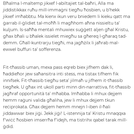
Bħalma l-maltemp jikxef l-abiltajiet tal-baħri, Alla ma
jiddistikkax ruħu mill-immaġni tiegħu ħosbien, u b’hekk
jikxef imħabbtu. Ma kienx ikun veru bniedem li kieku qatt ma
ġarrab il-ġlidiet tal-moħħ li magħhom aħna nissieltu ta’
kuljum. Is-saħħa mentali mhuwiex suġġett aljen għal Kristu,
għax bħali u bħalek issielet miegħu sa għereq l-għaraq tad-
demm. Għall-kuntrarju tiegħi, ma jagħżilx li jaħrab mal-
ewwel buffuri ta’ sofferenza.
Fit-tħassib uman, mexa pass eqreb biex jifhem dak li,
ħaddieħor jew saħansitra inti stess, ma tistax tifhem fik
innifsek. Fit-tħassib tiegħu seta’ jilmaħ u jifhem it-tħassib
tiegħek. U għax int ukoll parti minn din-narrattiva, fit-tħassib
jagħraf opportunità ta’ mħabba. Imħabba li mhux dejjem
hemm raġuni valida għaliha, jew li mhux dejjem tkun
reċiprokata. Għax dejjem hemm mnejn l-iben il-ħali
jiddawwar biex jiġi. Jekk jiġi! L-istennija ta’ Kristu mnaqqxa
f’wiċċ ħosbien imserrħa f’idejh, ma tistrihx qabel tarak mill-
ġdid.