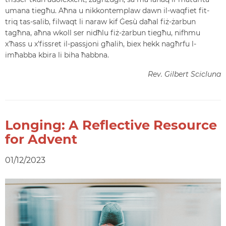
umana tiegħu. Aħna u nikkontemplaw dawn il-waqfiet fit-
triq tas-salib, filwaqt li naraw kif Ġesù daħal fiż-żarbun
tagħna, aħna wkoll ser nidħlu fiż-żarbun tiegħu, nifhmu
x’ħass u x’fissret il-passjoni għalih, biex hekk nagħrfu l-
imħabba kbira li biha ħabbna.
Rev. Gilbert Scicluna
Longing: A Reflective Resource
for Advent
01/12/2023