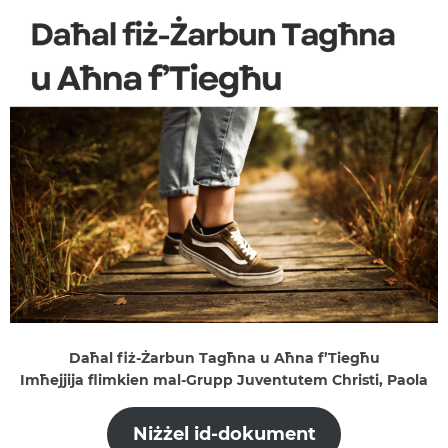
Daħal fiż-Żarbun Tagħna u Aħna f’Tiegħu
Imħejjija flimkien mal-Grupp Juventutem Christi, Paola
Niżżel id-dokument