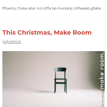
Ħnientu, friska iktar miż-żiffa tal-muntanji, titħasseb għalik.
This Christmas, Make Room
12/12/2022