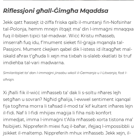
Riflessjoni għall-Ġimgħa Mqaddsa
Jekk qatt ħassejt iż-żiffa friska qalb il-muntanji fin-Nofsinhar
tal-Polonja, hemm mnejn iltqajt ma’ din l-immaġni mnaqqxa
fuq il-bibien tipiċi tal-madwar. Wiċċ Kristu mħasseb,
imserraħ fuq idu, f’mument sieket fil-ġrajja mqanqla tal-
Passjoni. Mument ċkejken qabel dik l-istess id iltaqgħet mal-
iskald aħrax t’għuda li xejn ma tixbah is-slaleb xkatlati bi truf
imdiehba tal-vari madwarna.
Similaritajiet ta’ dan l-immaġni jinsabu wkoll il-Ġermanja u l-Litwanja, fost l-
oħrajn.
Xi jħalli fik il-wiċċ imħasseb ta’ dak li s-soltu nħares lejh
setgħan u sovran? Ngħid għalija, l-ewwel sentiment iqanqal
fija togħma morra li taħsad il-mod ta’ kif kultant inħares lejn
il-fidi. Naf li l-fidi mhijiex maġija li fiha nsib konfort
immedjat, imma l-immaġni t’Alla mħasseb xorta tistona ma’
ħsibijieti. Nippreferih miexi fuq il-baħar, ifejjaq l-impossibbli u
jsikket il-maltemp. Nippreferih mhux imħasseb. Jekk xejn, il-