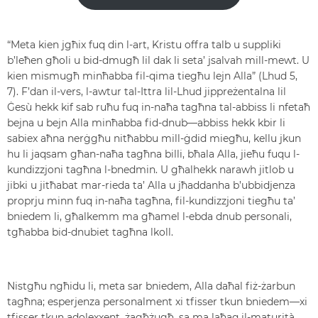
“Meta kien jgħix fuq din l-art, Kristu offra talb u suppliki
b’leħen għoli u bid-dmugħ lil dak li seta’ jsalvah mill-mewt. U
kien mismugħ minħabba fil-qima tiegħu lejn Alla” (Lhud 5,
7). F’dan il-vers, l-awtur tal-Ittra lil-Lhud jippreżentalna lil
Ġesù hekk kif sab ruħu fuq in-naħa tagħna tal-abbiss li nfetaħ
bejna u bejn Alla minħabba fid-dnub—abbiss hekk kbir li
sabiex aħna nerġgħu nitħabbu mill-ġdid miegħu, kellu jkun
hu li jaqsam għan-naħa tagħna billi, bħala Alla, jieħu fuqu l-
kundizzjoni tagħna l-bnedmin. U għalhekk narawh jitlob u
jibki u jitħabat mar-rieda ta’ Alla u jħaddanha b’ubbidjenza
proprju minn fuq in-naħa tagħna, fil-kundizzjoni tiegħu ta’
bniedem li, għalkemm ma għamel l-ebda dnub personali,
tgħabba bid-dnubiet tagħna lkoll.
Nistgħu ngħidu li, meta sar bniedem, Alla daħal fiż-żarbun
tagħna; esperjenza personalment xi tfisser tkun bniedem—xi
tfisser tkun adolexxent, żagħżugħ, sa ma laħaq il-maturità