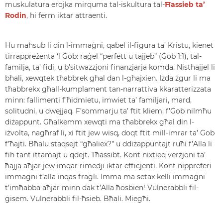
muskulatura erojka mirquma tal-iskultura tal-
Ħassieb ta’
Rodin
, hi ferm iktar attraenti.
Hu maħsub li din l-immaġni, qabel il-figura ta’ Kristu, kienet
tirrappreżenta ‘l Ġob: raġel “perfett u tajjeb” (Ġob 1:1), tal-
familja, ta’ fidi, u b’sitwazzjoni finanzjarja komda. Nistħajjel li
bħali, xewqtek tħabbrek għal dan l-għajxien. Iżda żgur li ma
tħabbrekx għall-kumplament tan-narrattiva kkaratterizzata
minn: fallimenti f’ħidmietu, imwiet ta’ familjari, mard,
solitudni, u dwejjaq. F’sommarju ta’ ftit kliem, f’Ġob nilmħu
diżappunt. Għalkemm xewqti ma tħabbrekx għal din l-
iżvolta, nagħraf li, xi ftit jew wisq, doqt ftit mill-imrar ta’ Ġob
f’ħajti. Bħalu staqsejt “għaliex?” u ddiżappuntajt ruħi f’Alla li
fih tant ittamajt u qdejt. Tħassibt. Kont nixtieq verżjoni ta’
ħajja aħjar jew imqar rimedji iktar effiċjenti. Kont nippreferi
immaġni t’alla inqas fraġli. Imma ma setax kelli immaġni
t’imħabba aħjar minn dak t’Alla ħosbien! Vulnerabbli fil-
ġisem. Vulnerabbli fil-ħsieb. Bħali. Miegħi.