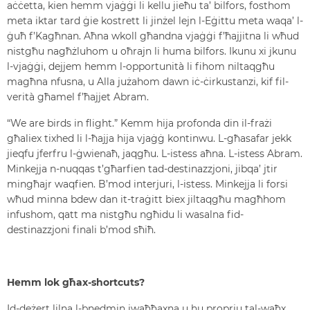
aċċetta, kien hemm vjaġġi li kellu jieħu ta’ bilfors, fosthom
meta iktar tard ġie kostrett li jinżel lejn l-Eġittu meta waqa’ l-
ġuħ f’Kagħnan. Aħna wkoll għandna vjaġġi f’ħajjitna li wħud
nistgħu nagħżluhom u oħrajn li huma bilfors. Ikunu xi jkunu
l-vjaġġi, dejjem hemm l-opportunità li fihom niltaqgħu
magħna nfusna, u Alla jużahom dawn iċ-ċirkustanzi, kif fil-
verità għamel f’ħajjet Abram.
“We are birds in flight.” Kemm hija profonda din il-frażi
għaliex tixhed li l-ħajja hija vjaġġ kontinwu. L-għasafar jekk
jieqfu jferfru l-ġwienaħ, jaqgħu. L-istess aħna. L-istess Abram.
Minkejja n-nuqqas t’għarfien tad-destinazzjoni, jibqa’ jtir
mingħajr waqfien. B’mod interjuri, l-istess. Minkejja li forsi
wħud minna bdew dan it-traġitt biex jiltaqgħu magħhom
infushom, qatt ma nistgħu ngħidu li wasalna fid-
destinazzjoni finali b’mod sħiħ.
Hemm lok għax-shortcuts?
Id-deżert lilna l-bnedmin iwaħħaxna u hu proprju tal-waħx