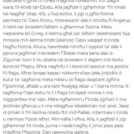
ddeċieda li jgħix fit-tined magħna l-bnedmin. Ftit paġni
wara, fil-ktieb tal-Eżodu, Alla jagħżel li jgħammar “fit-tinda
tal-laqgħa” (Kap. 40), u fuq kollox, li jiġi u jgħix fostna
permezz ta’ Ġesù Kristu. Interessanti dak li nitolbu fl-Anġelus:
il-Verb sar bniedem/laħam u għammar fostna. Meta
naqrawha bil-Grieg, il-kelma għal
sar laħam
(
eskénosen
) hija
mnissla mill-kelma
tinda
(
skenos
): Ġesù waqqaf it-tinda
tiegħu fostna. Allura, hawnhekk nilmħu l-oppost ta’ dak li
pprova jagħmel il-bniedem f’Babel meta bena dak iż-
Żigurrat: torri li hu xbieha tal-bniedem li dejjem irid ikollu
kontroll f’ħajtu. Aħna nagħrfu li l-kontroll assolut ma jeżistix
fil-ħajja. Aħna lanqas kapaċi nikkontrollaw jekk jinbidilx il-
kulur ta’ xagħarna meta nikbru (xi ħaġa daqstant żgħira
f’ġisimna), aħseb u ara tant ħwejjeġ ikbar u ’l barra minna. It-
tagħlima f’dan kollu hi li l-ħajja tirrikjedi minna li ma
niggranfaw ma’ xejn. Meta ngħammru f’tinda jiġifieri li ma
jkollniex għeruq u li ma nibqgħux ikkakkmati ma’ post. Jasal
iż-żmien li fih ikollna nċedu ftit mill-ħabel, inżarmaw t-tinda
u narmaw f’post ieħor. Min-naħa l-oħra, Alla, li jagħżel li jiġi
jgħammar fit-tinda, jurina r-rieda tiegħu li jimxi pass pass
magħna f’ħajjitna. Dan iqawwilna qalbna.