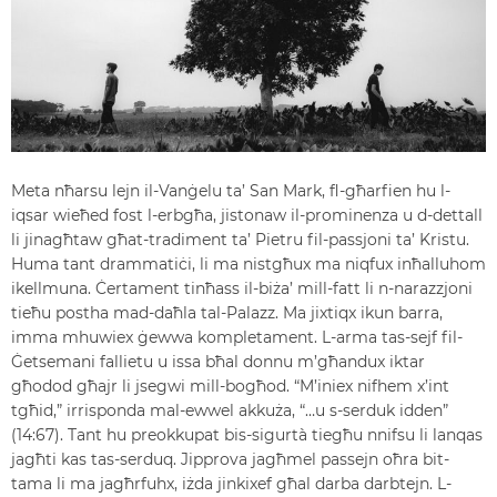
Meta nħarsu lejn il-Vanġelu ta’ San Mark, fl-għarfien hu l-
iqsar wieħed fost l-erbgħa, jistonaw il-prominenza u d-dettall
li jinagħtaw għat-tradiment ta’ Pietru fil-passjoni ta’ Kristu.
Huma tant drammatiċi, li ma nistgħux ma niqfux inħalluhom
ikellmuna. Ċertament tinħass il-biża’ mill-fatt li n-narazzjoni
tieħu postha mad-daħla tal-Palazz. Ma jixtiqx ikun barra,
imma mhuwiex ġewwa kompletament. L-arma tas-sejf fil-
Ġetsemani fallietu u issa bħal donnu m’għandux iktar
għodod għajr li jsegwi mill-bogħod. “M’iniex nifhem x’int
tgħid,” irrisponda mal-ewwel akkuża, “…u s-serduk idden”
(14:67). Tant hu preokkupat bis-sigurtà tiegħu nnifsu li lanqas
jagħti kas tas-serduq. Jipprova jagħmel passejn oħra bit-
tama li ma jagħrfuhx, iżda jinkixef għal darba darbtejn. L-