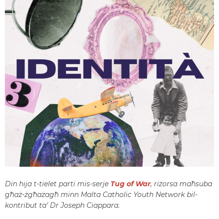
Din hija t-tielet parti mis-serje
Tug of War
, riżorsa maħsuba
għaż-żgħażagħ minn Malta Catholic Youth Network bil-
kontribut ta’ Dr Joseph Ciappara.