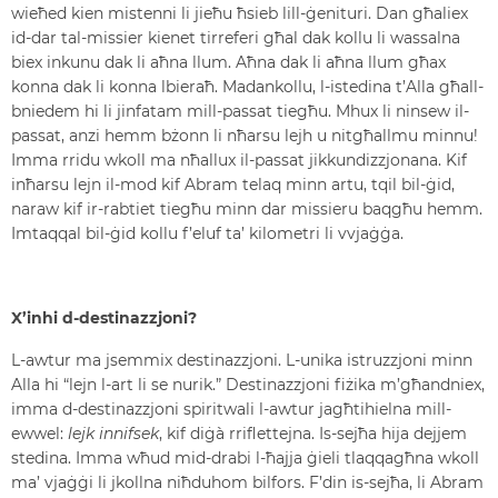
wieħed kien mistenni li jieħu ħsieb lill-ġenituri. Dan għaliex
id-dar tal-missier kienet tirreferi għal dak kollu li wassalna
biex inkunu dak li aħna llum. Aħna dak li aħna llum għax
konna dak li konna lbieraħ. Madankollu, l-istedina t’Alla għall-
bniedem hi li jinfatam mill-passat tiegħu. Mhux li ninsew il-
passat, anzi hemm bżonn li nħarsu lejh u nitgħallmu minnu!
Imma rridu wkoll ma nħallux il-passat jikkundizzjonana. Kif
inħarsu lejn il-mod kif Abram telaq minn artu, tqil bil-ġid,
naraw kif ir-rabtiet tiegħu minn dar missieru baqgħu hemm.
Imtaqqal bil-ġid kollu f’eluf ta’ kilometri li vvjaġġa.
X’inhi d-destinazzjoni?
L-awtur ma jsemmix destinazzjoni. L-unika istruzzjoni minn
Alla hi “lejn l-art li se nurik.” Destinazzjoni fiżika m’għandniex,
imma d-destinazzjoni spiritwali l-awtur jagħtihielna mill-
ewwel:
lejk innifsek
, kif diġà rriflettejna. Is-sejħa hija dejjem
stedina. Imma wħud mid-drabi l-ħajja ġieli tlaqqagħna wkoll
ma’ vjaġġi li jkollna niħduhom bilfors. F’din is-sejħa, li Abram