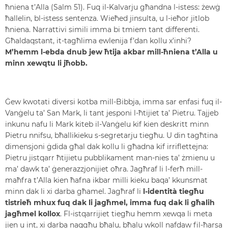
ħniena t’Alla (Salm 51). Fuq il-Kalvarju għandna l-istess: żewġ
ħallelin, bl-istess sentenza. Wieħed jinsulta, u l-ieħor jitlob
ħniena. Narrattivi simili imma bi tmiem tant differenti.
Għaldaqstant, it-tagħlima ewlenija f’dan kollu x’inhi?
M’hemm l-ebda dnub jew ħtija akbar mill-ħniena t’Alla u
minn xewqtu li jħobb.
Ġew kwotati diversi kotba mill-Bibbja, imma sar enfasi fuq il-
Vanġelu ta’ San Mark, li tant jesponi l-ħtijiet ta’ Pietru. Tajjeb
inkunu nafu li Mark kiteb il-Vanġelu kif kien deskritt minn
Pietru nnifsu, bħallikieku s-segretarju tiegħu. U din tagħtina
dimensjoni ġdida għal dak kollu li għadna kif irriflettejna:
Pietru jistqarr ħtijietu pubblikament man-nies ta’ żmienu u
ma’ dawk ta’ ġenerazzjonijiet oħra. Jagħraf li l-ferħ mill-
maħfra t’Alla kien ħafna ikbar milli kieku baqa’ kkunsmat
minn dak li xi darba għamel. Jagħraf li
l-identità tiegħu
tistrieħ mhux fuq dak li jagħmel, imma fuq dak li għalih
jagħmel kollox
. Fl-istqarrijiet tiegħu hemm xewqa li meta
jien u int, xi darba naqgħu bħalu, bħalu wkoll nafdaw fil-ħarsa