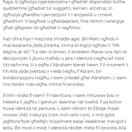
ħajja. Iż-żgħożija tippreżentalna l-għażliet disponibbli kollha
quddiemna (għażliet ta’ suġġetti, karrieri, eċċetra); iż-
żgħożija għandha l-perċezzjoni li l-anzjanità u l-mewt
għadhom ’il bogħod; u għaldaqstant, fiha hemm l-enerġija
għall-għajxien tal-għażliet li nagħmlu.
Fażi oħra hija l-mezz’età (middle age). Bil-Malti ngħidu li
mal-kwaranta jibda jittanta, imma bl-Ingliż ngħidu li “life
begins at 40.” Tul dan iż-żmien, il-bniedem iħares lura lejn id-
deċiżjonijiet li jkunu ttieħdu u jara l-identità tiegħu kif tista’
tittrasforma. U s-sejħa t’Abraham kienet hawn. Fil-mument li
fih Alla jibda jwettaq ir-rieda tiegħu f’Abram, bil-
kollaborazzjoni tiegħu, l-isem jinbidel għal
Abraham
. L-isem
ma nbidilx mas-sejħa, imma fil-proċess.
X’inhi l-bidla fl-isem? Fl-Iskrittura, l-isem mhuwiex biss it-
tikketta li jagħtu l-ġenituri dakinhar tat-twelid. Fuq kollox
huwa identità ta’ persuna. L-isem
Abram
bl-Ebrajk ifisser
missier
(
Ab
)
il-kburija
(
ram
mill-verb
rum
), li mill-ġdid
jagħtina ħjiel għalfejn inizjalment baqa’ kkakkmat mal-ġid li
kellu. Bil-mod il-mod, l-identità nbidlet meta fil-proċess Alla