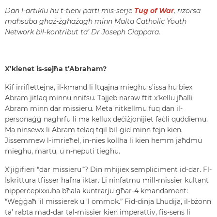
Dan l-artiklu hu t-tieni parti mis-serje
Tug of War
, riżorsa
maħsuba għaż-żgħażagħ minn Malta Catholic Youth
Network bil-kontribut ta’ Dr Joseph Ciappara.
X’kienet is-sejħa t’Abraham?
Kif irriflettejna, il-kmand li ltqajna miegħu s’issa hu biex
Abram jitlaq minnu nnifsu. Tajjeb naraw ftit x’kellu jħalli
Abram minn dar missieru. Meta nitkellmu fuq dan il-
personaġġ nagħrfu li ma kellux deċiżjonijiet faċli quddiemu.
Ma ninsewx li Abram telaq tqil bil-ġid minn fejn kien.
Jissemmew l-imrieħel, in-nies kollha li kien hemm jaħdmu
miegħu, martu, u n-neputi tiegħu.
X’jiġifieri “dar missieru”? Din mhijiex sempliċiment id-dar. Fl-
Iskrittura tfisser ħafna iktar. Li ninfatmu mill-missier kultant
nipperċepixxuha bħala kuntrarju għar-4 kmandament:
“Weġġaħ ’il missierek u ’l ommok.” Fid-dinja Lhudija, il-bżonn
ta’ rabta mad-dar tal-missier kien imperattiv, fis-sens li