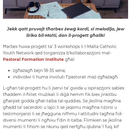
Jekk qatt pruvajt tħarbex żewġ kordi, xi melodija, jew
lirika bil-Malti, dan il-proġett għalik!
Ħarbex huwa proġett ta’ 3 workshops li l-Malta Catholic
Youth Network qed torganizza b’kollaborazzjoni mal-
Pastoral Formation Institute
għal:
żgħażagħ bejn 18-35 sena;
individwi li huma involuti f’pastorali maż-żgħażagħ.
L-għan tal-proġett hu li jservi ta’ gwida u ispirazzjoni sabiex
tħaddem il-ħiliet mużikali li diġà hemm fik biex jinkitbu
għanjiet ġodda għat-talba tal-quddies. Se jkollna magħna
għadd ta’ saċerdoti u lajċi li se jaqsmu magħna riżorsi u
testimonjanzi li se jħeġġuna nifhmu l-attitudni tagħna fid-
diversi mumenti li ngħixu f’din it-talba. Flimkien se jkollna
mumenti li fihom se nkunu qed nerfgħu qlubna ‘l fuq, kif