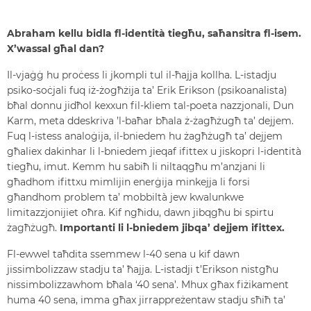
Abraham kellu bidla fl-identità tiegħu, saħansitra fl-isem.
X’wassal għal dan?
Il-vjaġġ hu proċess li jkompli tul il-ħajja kollha. L-istadju
psiko-soċjali fuq iż-żogħżija ta’ Erik Erikson (psikoanalista)
bħal donnu jidħol kexxun fil-kliem tal-poeta nazzjonali, Dun
Karm, meta ddeskriva ’l-baħar bħala ż-żagħżugħ ta’ dejjem.
Fuq l-istess analoġija, il-bniedem hu żagħżugħ ta’ dejjem
għaliex dakinhar li l-bniedem jieqaf ifittex u jiskopri l-identità
tiegħu, imut. Kemm hu sabiħ li niltaqgħu m’anzjani li
għadhom ifittxu mimlijin enerġija minkejja li forsi
għandhom problem ta’ mobbiltà jew kwalunkwe
limitazzjonijiet oħra. Kif ngħidu, dawn jibqgħu bi spirtu
żagħżugħ.
Importanti li l-bniedem jibqa’ dejjem ifittex.
Fl-ewwel taħdita ssemmew l-40 sena u kif dawn
jissimbolizzaw stadju ta’ ħajja. L-istadji t’Erikson nistgħu
nissimbolizzawhom bħala ‘40 sena’. Mhux għax fiżikament
huma 40 sena, imma għax jirrappreżentaw stadju sħiħ ta’