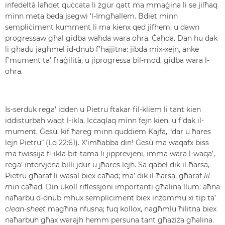
infedeltà laħqet quċċata li żgur qatt ma mmaġina li se jilħaq
minn meta beda jsegwi ‘l-Imgħallem. Bdiet minn
sempliċiment kumment li ma kienx qed jifhem, u dawn
progressaw għal gidba waħda wara oħra. Ċaħda. Dan hu dak
li għadu jagħmel id-dnub f’ħajjitna: jibda mix-xejn, anke
f’mument ta’ fraġilità, u jiprogressa bil-mod, gidba wara l-
oħra.
Is-serduk reġa’ idden u Pietru ftakar fil-kliem li tant kien
iddisturbah waqt l-ikla. Iċċaqlaq minn fejn kien, u f’dak il-
mument, Ġesù, kif ħareġ minn quddiem Kajfa, “dar u ħares
lejn Pietru” (Lq 22:61). X’imħabba din! Ġesù ma waqafx biss
ma twissija fl-ikla bit-tama li jipprevjeni, imma wara l-waqa’,
reġa’ intervjena billi jdur u jħares lejh. Sa qabel dik il-ħarsa,
Pietru għaraf li wasal biex ċaħad; ma’ dik il-ħarsa, għaraf
lil
min
ċaħad. Din ukoll riflessjoni importanti għalina llum: aħna
naħarbu d-dnub mhux sempliċiment biex inżommu xi tip ta’
clean-sheet
magħna nfusna; fuq kollox, nagħmlu ħilitna biex
naħarbuh għax warajh hemm persuna tant għażiża għalina.