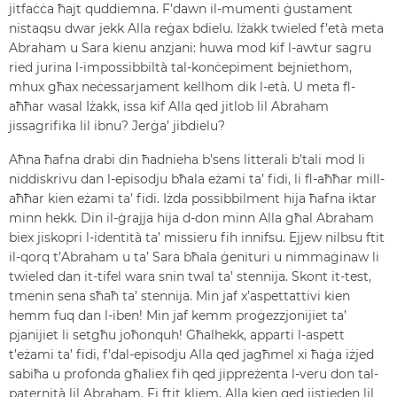
jitfaċċa ħajt quddiemna. F’dawn il-mumenti ġustament
nistaqsu dwar jekk Alla reġax bdielu. Iżakk twieled f’età meta
Abraham u Sara kienu anzjani: huwa mod kif l-awtur sagru
ried jurina l-impossibbiltà tal-konċepiment bejniethom,
mhux għax neċessarjament kellhom dik l-età. U meta fl-
aħħar wasal Iżakk, issa kif Alla qed jitlob lil Abraham
jissagrifika lil ibnu? Jerġa’ jibdielu?
Aħna ħafna drabi din ħadnieha b’sens litterali b’tali mod li
niddiskrivu dan l-episodju bħala eżami ta’ fidi, li fl-aħħar mill-
aħħar kien eżami ta’ fidi. Iżda possibbilment hija ħafna iktar
minn hekk. Din il-ġrajja hija d-don minn Alla għal Abraham
biex jiskopri l-identità ta’ missieru fih innifsu. Ejjew nilbsu ftit
il-qorq t’Abraham u ta’ Sara bħala ġenituri u nimmaġinaw li
twieled dan it-tifel wara snin twal ta’ stennija. Skont it-test,
tmenin sena sħaħ ta’ stennija. Min jaf x’aspettattivi kien
hemm fuq dan l-iben! Min jaf kemm proġezzjonijiet ta’
pjanijiet li setgħu joħonquh! Għalhekk, apparti l-aspett
t’eżami ta’ fidi, f’dal-episodju Alla qed jagħmel xi ħaġa iżjed
sabiħa u profonda għaliex fih qed jippreżenta l-veru don tal-
paternità lil Abraham. Fi ftit kliem, Alla kien qed jistieden lil