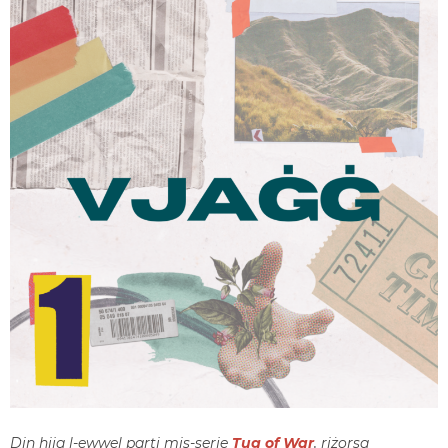
Din hija l-ewwel parti mis-serje
Tug of War
, riżorsa