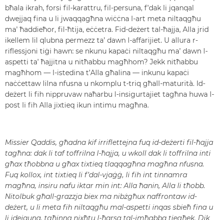
bħala ikrah, forsi fil-karattru, fil-persuna, f’dak li jqanqal
dwejjaq fina u li jwaqqagħna wiċċna l-art meta niltaqgħu
ma’ ħaddieħor, fil-ħtija, eċċetra. Fid-deżert tal-ħajja, Alla jrid
ikellem lil qlubna permezz ta’ dawn l-affarijiet. U allura r-
riflessjoni tiġi hawn: se nkunu kapaċi niltaqgħu ma’ dawn l-
aspetti ta’ ħajjitna u nitħabbu magħhom? Jekk nitħabbu
magħhom — l-istedina t’Alla għalina — inkunu kapaċi
naċċettaw lilna nfusna u nkomplu t-triq għall-maturità. Id-
deżert li fih nippruvaw naħarbu l-insigurtajiet tagħna huwa l-
post li fih Alla jixtieq ikun intimu magħna.
Missier Qaddis, għadna kif irriflettejna fuq id-deżerti fil-ħajja
tagħna: dak li taf toffrilna l-ħajja, u wkoll dak li toffrilna inti
għax tħobbna u għax tixtieq tlaqqagħna magħna nfusna.
Fuq kollox, int tixtieq li f’dal-vjaġġ, li fih int tinnamra
magħna, insiru nafu iktar min int: Alla ħanin, Alla li tħobb.
Nitolbuk għall-grazzja biex ma nibżgħux naffrontaw id-
deżert, u li meta fih niltaqgħu mal-aspetti inqas sbieħ fina u
li jdejquna, tgħinna nixħtu l-ħarsa tal-imħabba tiegħek. Dik