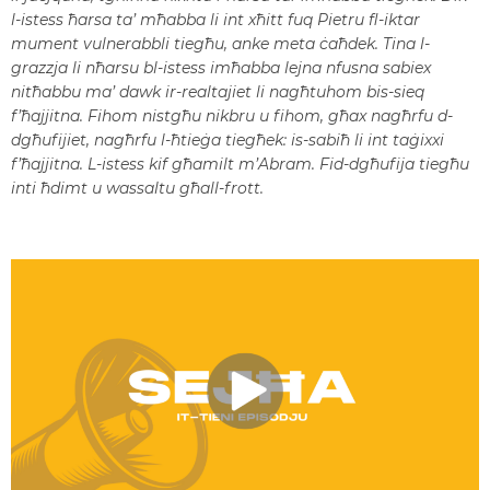
l-istess ħarsa ta’ mħabba li int xħitt fuq Pietru fl-iktar
mument vulnerabbli tiegħu, anke meta ċaħdek. Tina l-
grazzja li nħarsu bl-istess imħabba lejna nfusna sabiex
nitħabbu ma’ dawk ir-realtajiet li nagħtuhom bis-sieq
f’ħajjitna. Fihom nistgħu nikbru u fihom, għax nagħrfu d-
dgħufijiet, nagħrfu l-ħtieġa tiegħek: is-sabiħ li int taġixxi
f’ħajjitna. L-istess kif għamilt m’Abram. Fid-dgħufija tiegħu
inti ħdimt u wassaltu għall-frott.