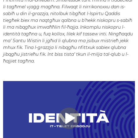
f’intimità mal-bniedem. Jinteressak tant minna li tiddeċiedi
li tagħmel vjaġġ magħna. Filwaqt li nirrikonoxxu dan is-
sabiħ u din il-grazzja, nitolbuk tibgħat l-Ispirtu Qaddis
tiegħek biex ma naqtgħux qalbna u b’hekk niskopru s-sabiħ
li ma nibqgħux imwaħħlin fil-ħajja. Inkomplu niskopru l-
identità tagħna u, fuq kollox, lilek kif tassew inti. Ningħaqdu
ma’ Santu Wistin li jgħid li qlubna ma jsibux mistrieħ jekk
mhux fik. Tina l-grazzja li nibqgħu nfittxuk sabiex qlubna
jibqgħu jistrieħu fik. Int biss tista’ tkun il-milja tal-qlub u l-
ħajjiet tagħna.