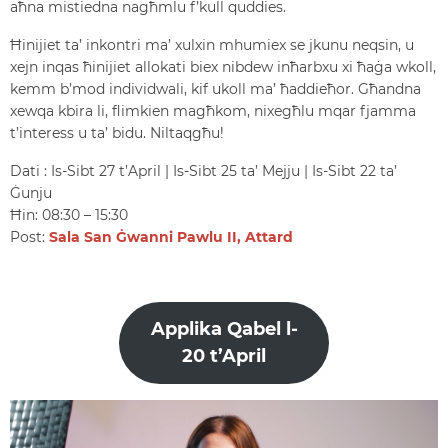
aħna mistiedna nagħmlu f’kull quddies.
Ħinijiet ta’ inkontri ma’ xulxin mhumiex se jkunu neqsin, u
xejn inqas ħinijiet allokati biex nibdew inħarbxu xi ħaġa wkoll,
kemm b’mod individwali, kif ukoll ma’ ħaddieħor. Għandna
xewqa kbira li, flimkien magħkom, nixegħlu mqar fjamma
t’interess u ta’ bidu. Niltaqgħu!
Dati : Is-Sibt 27 t’April | Is-Sibt 25 ta’ Mejju | Is-Sibt 22 ta’
Ġunju
Ħin: 08:30 – 15:30
Post:
Sala San Ġwanni Pawlu II, Attard
Applika Qabel l-
20 t’April