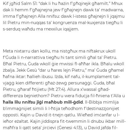
Kif jgħid Salm 51: “dak li hu ħażin f’
għajnejk
għamilt.” Mhux
dak li hemm f’għajnejna jew f’għajnejn dawk ta’ madwarna,
imma f’għajnejn Alla nnifsu: dawk l-istess għajnejn li jqajmu
lil Pietru min-nuqqas ta’ kongruenza mal-kuxjenza tiegħu li
s-serduq waħdu ma rnexxilux iqajjem.
Meta nixtarru dan kollu, ma nistgħux ma niftakrux ukoll
f’Ġuda li n-narrattiva tiegħu hi tant simili għal ta’ Pietru.
Bħal Pietru, Ġuda wkoll ġie mwissi fl-aħħar ikla. Bħalu wkoll
żbalja. Jekk Ġesù “dar u ħares lejn Pietru,” ma’ Ġuda għamel
ħafna iktar: ħallieh ibusu. Iżda, kif nafu, il-kumplament tal-
vjaġġ kien differenti għaż-żewġ persunaġġi. Ġuda, bħal
Pietru, għaraf ħtijietu (Mt 27:4). Allura x’wassal għad-
differenza bejniethom? Pietru wera fiduċja fil-ħniena t’Alla u
ħalla lilu nnifsu jiġi maħbub mill-ġdid
. Il-Bibbja mimlija
b’immaġnijiet simili li l-ħtija teħodhom f’destinazzjonijiet
opposti. Kajin u David it-tnejn qatlu. Wieħed imċanfar u l-
ieħor eżaltat. Kajin jiddispra fit-twemmin li dnubu ikbar mill-
maħfra li qatt seta’ jirċievi (Ġenesi 4:13), u David jafda fil-