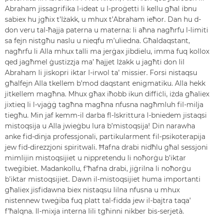
Abraham jissagrifika l-ideat u l-proġetti li kellu għal ibnu
sabiex hu jgħix t’Iżakk, u mhux t’Abraham ieħor. Dan hu d-
don veru tal-ħajja paterna u materna: li aħna nagħrfu l-limiti
sa fejn nistgħu naslu u nieqfu m’uliedna. Għaldaqstant,
nagħrfu li Alla mhux talli ma jerġax jibdielu, imma fuq kollox
qed jagħmel ġustizzja ma’ ħajjet Iżakk u jagħti don lil
Abraham li jiskopri iktar l-irwol ta’ missier. Forsi nistaqsu
għalfejn Alla tkellem b’mod daqstant enigmatiku. Alla hekk
jitkellem magħna. Mhux għax iħobb ikun diffiċli, iżda għaliex
jixtieq li l-vjaġġ tagħna magħna nfusna nagħmluh fil-milja
tiegħu. Min jaf kemm-il darba fl-Iskrittura l-bniedem jistaqsi
mistoqsija u Alla jwieġbu lura b’mistoqsija! Din narawha
anke fid-dinja professjonali, partikularment fil-psikoterapija
jew fid-direzzjoni spiritwali. Ħafna drabi nidħlu għal sessjoni
mimlijin mistoqsijiet u nippretendu li noħorġu b’iktar
tweġibiet. Madankollu, f’ħafna drabi, jiġrilna li noħorġu
b’iktar mistoqsijiet. Dawn il-mistoqsijiet huma importanti
għaliex jisfidawna biex nistaqsu lilna nfusna u mhux
nistennew tweġiba fuq platt tal-fidda jew il-bajtra taqa’
f’ħalqna. Il-mixja interna lili tgħinni nikber bis-serjetà.