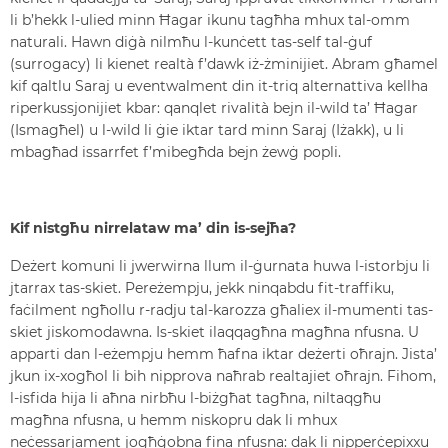
li b’hekk l-ulied minn Ħagar ikunu tagħha mhux tal-omm
naturali. Hawn diġà nilmħu l-kunċett tas-self tal-ġuf
(surrogacy) li kienet realtà f’dawk iż-żminijiet. Abram għamel
kif qaltlu Saraj u eventwalment din it-triq alternattiva kellha
riperkussjonijiet kbar: qanqlet rivalità bejn il-wild ta’ Ħagar
(Ismagħel) u l-wild li ġie iktar tard minn Saraj (Iżakk), u li
mbagħad issarrfet f’mibegħda bejn żewġ popli.
Kif nistgħu nirrelataw ma’ din is-sejħa?
Deżert komuni li jwerwirna llum il-ġurnata huwa l-istorbju li
jtarrax tas-skiet. Pereżempju, jekk ninqabdu fit-traffiku,
faċilment ngħollu r-radju tal-karozza għaliex il-mumenti tas-
skiet jiskomodawna. Is-skiet ilaqqagħna magħna nfusna. U
apparti dan l-eżempju hemm ħafna iktar deżerti oħrajn. Jista’
jkun ix-xogħol li bih nipprova naħrab realtajiet oħrajn. Fihom,
l-isfida hija li aħna nirbħu l-biżgħat tagħna, niltaqgħu
magħna nfusna, u hemm niskopru dak li mhux
neċessarjament jogħġobna fina nfusna: dak li nipperċepixxu