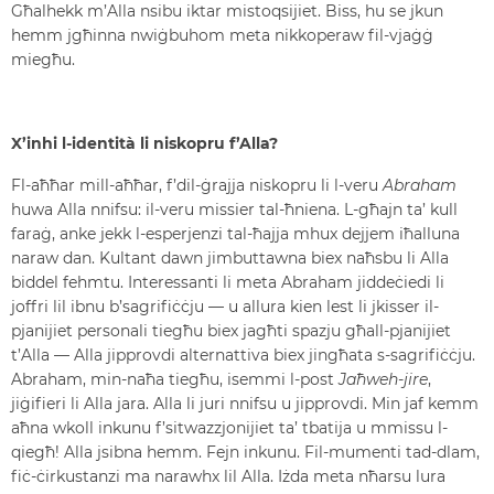
Għalhekk m’Alla nsibu iktar mistoqsijiet. Biss, hu se jkun
hemm jgħinna nwiġbuhom meta nikkoperaw fil-vjaġġ
miegħu.
X’inhi l-identità li niskopru f’Alla?
Fl-aħħar mill-aħħar, f’dil-ġrajja niskopru li l-veru
Abraham
huwa Alla nnifsu: il-veru missier tal-ħniena. L-għajn ta’ kull
faraġ, anke jekk l-esperjenzi tal-ħajja mhux dejjem iħalluna
naraw dan. Kultant dawn jimbuttawna biex naħsbu li Alla
biddel fehmtu. Interessanti li meta Abraham jiddeċiedi li
joffri lil ibnu b’sagrifiċċju — u allura kien lest li jkisser il-
pjanijiet personali tiegħu biex jagħti spazju għall-pjanijiet
t’Alla — Alla jipprovdi alternattiva biex jingħata s-sagrifiċċju.
Abraham, min-naħa tiegħu, isemmi l-post
Jaħweh-jire
,
jiġifieri li Alla jara. Alla li juri nnifsu u jipprovdi. Min jaf kemm
aħna wkoll inkunu f’sitwazzjonijiet ta’ tbatija u mmissu l-
qiegħ! Alla jsibna hemm. Fejn inkunu. Fil-mumenti tad-dlam,
fiċ-ċirkustanzi ma narawhx lil Alla. Iżda meta nħarsu lura