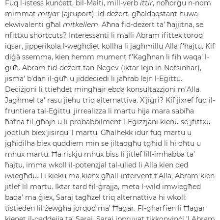
Fuq l-istess kunċett, bil-Malti, mill-verb
ittir
, noħorġu n-nom
mimmat
mitjar
(ajruport). Id-deżert, għaldaqstant huwa
ekwivalenti għal
mitkellem
. Aħna fid-deżert ta’ ħajjitna, se
nfittxu shortcuts? Interessanti li malli Abram ifittex toroq
iqsar, jipperikola l-wegħdiet kollha li jagħmillu Alla f’ħajtu. Kif
diġà ssemma, kien hemm mument f’Kagħnan li fih waqa’ l-
ġuħ. Abram fid-deżert tan-Negev (iktar lejn in-Nofsinhar),
jisma’ b’dan il-ġuħ u jiddeċiedi li jaħrab lejn l-Eġittu.
Deċiżjoni li ttieħdet mingħajr ebda konsultazzjoni m’Alla.
Jagħmel ta’ rasu jieħu triq alternattiva. X’jiġri? Kif jixref fuq il-
fruntiera tal-Eġittu, jirrealizza li martu hija mara sabiħa
ħafna fil-għajn u li probabbilment l-Eġizzjani kienu se jfittxu
joqtluh biex jisirqu ’l martu. Għalhekk idur fuq martu u
jgħidilha biex quddiem min se jiltaqgħu tgħid li hi oħtu u
mhux martu. Ħa riskju mhux biss li jitlef lill-imħabba ta’
ħajtu, imma wkoll il-potenzjal tal-ulied li Alla kien qed
iwiegħdu. Li kieku ma kienx għall-intervent t’Alla, Abram kien
jitlef lil martu. Iktar tard fil-ġrajja, meta l-wild imwiegħed
baqa’ ma ġiex, Saraj tagħżel triq alternattiva hi wkoll:
tistieden lil żewġha jorqod ma’ Ħagar. Fl-għarfien li Ħagar
kienet il-qaddejja ta’ Saraj, Saraj ippruvat tikkonvinċi ’l Abram