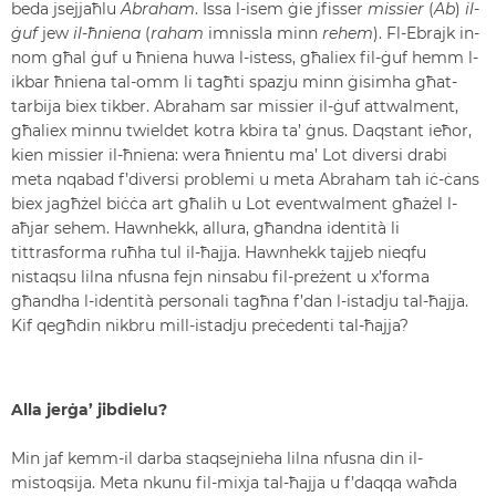
beda jsejjaħlu
Abraham
. Issa l-isem ġie jfisser
missier
(
Ab
)
il-
ġuf
jew
il-ħniena
(
raham
imnissla minn
rehem
). Fl-Ebrajk in-
nom għal ġuf u ħniena huwa l-istess, għaliex fil-ġuf hemm l-
ikbar ħniena tal-omm li tagħti spazju minn ġisimha għat-
tarbija biex tikber. Abraham sar missier il-ġuf attwalment,
għaliex minnu twieldet kotra kbira ta’ ġnus. Daqstant ieħor,
kien missier il-ħniena: wera ħnientu ma’ Lot diversi drabi
meta nqabad f’diversi problemi u meta Abraham tah iċ-ċans
biex jagħżel biċċa art għalih u Lot eventwalment għażel l-
aħjar sehem. Hawnhekk, allura, għandna identità li
tittrasforma ruħha tul il-ħajja. Hawnhekk tajjeb nieqfu
nistaqsu lilna nfusna fejn ninsabu fil-preżent u x’forma
għandha l-identità personali tagħna f’dan l-istadju tal-ħajja.
Kif qegħdin nikbru mill-istadju preċedenti tal-ħajja?
Alla jerġa’ jibdielu?
Min jaf kemm-il darba staqsejnieha lilna nfusna din il-
mistoqsija. Meta nkunu fil-mixja tal-ħajja u f’daqqa waħda