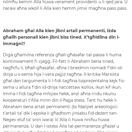
nilmħu kemm Alla huwa verament providenti u li qed jara. U
naraw aħna wkoll li Alla kien hemm jimxi magħna pass pass.
Abraham għal Alla kien jibni artali permanenti, iżda
għalih personali kien jibni biss tined. X’tgħidilna din l-
immaġni?
Diġà għamilna referenza għall-għasafar tal-passa li huma
kontinwament fi vjaġġ. Fil-fatt li Abraham bena tined,
nagħrfu li, bħall-għasafar, aħna l-bnedmin nomadi f’din id-
dinja u s-sema hija l-vera pajjiż tagħna. Il-kritika Marxista
għal dan targumenta li l-fidi tagħna tippreżentalna kejk fis-
sema u allura f’din id-dinja naċċettaw kollox, ikun kif ikun.
Imma l-fidi tagħna mhijiex hekk, anzi aħna rridu nkunu
kooperaturi t’Alla minn din il-ħajja stess. Tant hu hekk li
Abraham bena artali permanenti (bi fdalijiet arkeoloġiċi
t’artali ta’ dik l-epoka li għadhom jinsabu fid-deżert tan-
Negev eluf ta’ snin wara) lil Alla li huwa nnifsu huwa
permanenza. U dan l-istess Alla tal-permanenza għażel u