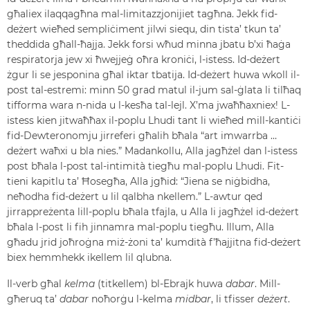
għaliex ilaqqagħna mal-limitazzjonijiet tagħna. Jekk fid-
deżert wieħed sempliċiment jilwi siequ, din tista’ tkun ta’
theddida għall-ħajja. Jekk forsi wħud minna jbatu b’xi ħaġa
respiratorja jew xi ħwejjeġ oħra kroniċi, l-istess. Id-deżert
żgur li se jesponina għal iktar tbatija. Id-deżert huwa wkoll il-
post tal-estremi: minn 50 grad matul il-jum sal-ġlata li tilħaq
tifforma wara n-nida u l-kesħa tal-lejl. X’ma jwaħħaxniex! L-
istess kien jitwaħħax il-poplu Lhudi tant li wieħed mill-kantiċi
fid-Dewteronomju jirreferi għalih bħala “art imwarrba …
deżert waħxi u bla nies.” Madankollu, Alla jagħżel dan l-istess
post bħala l-post tal-intimità tiegħu mal-poplu Lhudi. Fit-
tieni kapitlu ta’ Ħosegħa, Alla jgħid: “Jiena se niġbidha,
neħodha fid-deżert u lil qalbha nkellem.” L-awtur qed
jirrappreżenta lill-poplu bħala tfajla, u Alla li jagħżel id-deżert
bħala l-post li fih jinnamra mal-poplu tiegħu. Illum, Alla
għadu jrid joħroġna miż-żoni ta’ kumdità f’ħajjitna fid-deżert
biex hemmhekk ikellem lil qlubna.
Il-verb għal
kelma
(titkellem) bl-Ebrajk huwa
dabar
. Mill-
għeruq ta’
dabar
noħorġu l-kelma
midbar
, li tfisser
deżert
.