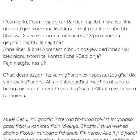
F’dan kollu, f’dan il-vjaġġ tar-Randan, tajjeb li nistaqsu lilna
nfusna x’qed iżommna kkakkmati mal-post li ninsabu fih
bħalissa. X’qed iżżommna milli nikbru? X’permanenza
qegħdin nagħtu lil ħajjitna?
Aħna liberi li bħal Abraham nibnu tinda jew qed inħabirku
biex nibnu t-torri ta’ kontroll bħall-Babilonja?
Fejn nistgħu naslu?
Għad-destinazzjoni fiżika m’għandniex risposta. Iżda għal dik
spiritwali għandna: Alla jrid ilaqqagħna magħna nfusna, u
hemm niskopru l-identità vera tagħna u t’Alla, il-missier veru
tal-ħniena.
Mulej Ġesù, inti għażilt li tterraq fit-toroq tal-Art Imqaddsa
passi fiżiċi u konkreti f’din id-dinja. Għażilt li tkun wieħed
bħalna f’kollox minbarra fid-dnub. Fik naraw Alla li jrid jidħol